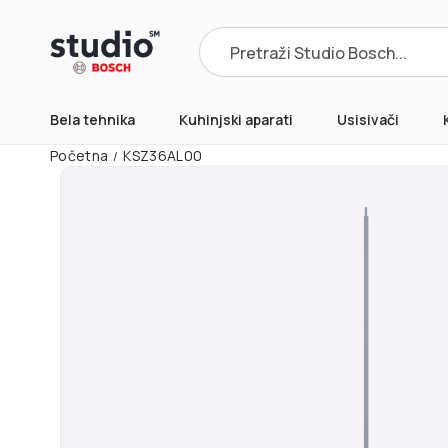
Products
search
Bela tehnika
Kuhinjski aparati
Usisivači
Početna
KSZ36AL00
/