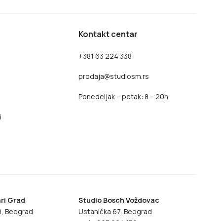
Kontakt centar
+381 63 224 338
prodaja@studiosm.rs
Ponedeljak – petak: 8 – 20h
i
ri Grad
Studio Bosch Voždovac
70, Beograd
Ustanička 67, Beograd