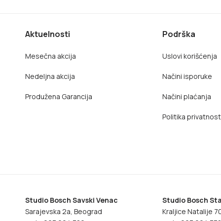
Aktuelnosti
Podrška
Mesečna akcija
Uslovi korišćenja
Nedeljna akcija
Načini isporuke
Produžena Garancija
Načini plaćanja
Politika privatnost
Studio Bosch Savski Venac
Studio Bosch Sta
Sarajevska 2a, Beograd
Kraljice Natalije 