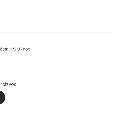
ećem, IPS QR kod
proizvod.