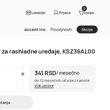
0
Lokacije
Prijava
Korpa
accent
line
Povoljnosti
Akcije
r za rashladne uređaje, KSZ36AL00
341 RSD
/ mesečno
ili
do 12 mesečnih rata bez kamate
Vidi uslove
stanju