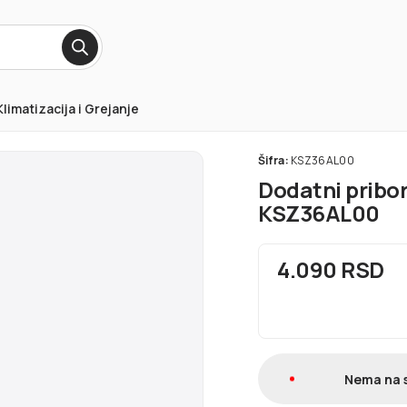
Klimatizacija i Grejanje
Šifra:
KSZ36AL00
Dodatni pribo
KSZ36AL00
4.090 RSD
Nema na 