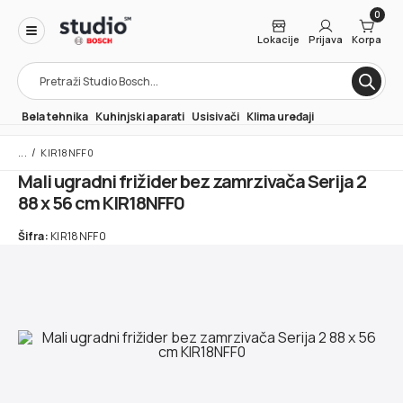
0
Lokacije
Prijava
Korpa
Products
search
Bela tehnika
Kuhinjski aparati
Usisivači
Klima uređaji
/
KIR18NFF0
Mali ugradni frižider bez zamrzivača Serija 2
88 x 56 cm KIR18NFF0
Šifra:
KIR18NFF0