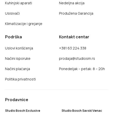
Kuhinjski aparati
Nedeljna akcija
Usisivači
Produžena Garancija
Klimatizacije i grejanje
Podrška
Kontakt centar
Uslovi korišćenja
+381 63 224 338
Načini isporuke
prodaja@studiosm.rs
Načini plaćanja
Ponedeljak – petak: 8 – 20h
Politika privatnosti
Prodavnice
Studio Bosch Exclusive
Studio Bosch Savski Venac