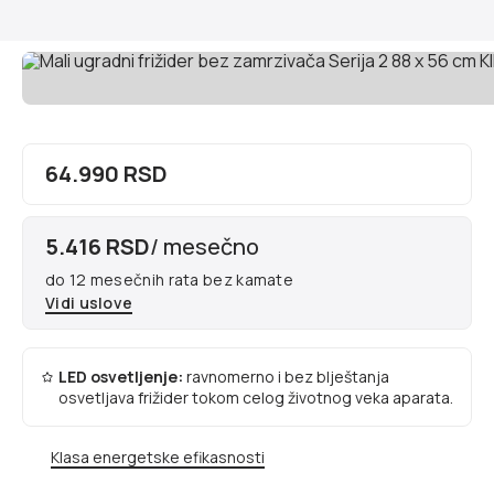
64.990 RSD
5.416 RSD
/ mesečno
do 12 mesečnih rata bez kamate
Vidi uslove
LED osvetljenje:
ravnomerno i bez blještanja
osvetljava frižider tokom celog životnog veka aparata.
Klasa energetske efikasnosti