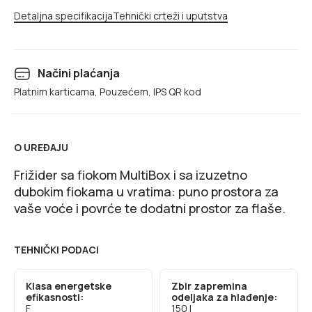
Detaljna specifikacija
Tehnički crteži i uputstva
Načini plaćanja
Platnim karticama, Pouzećem, IPS QR kod
O UREĐAJU
Frižider sa fiokom MultiBox i sa izuzetno
dubokim fiokama u vratima: puno prostora za
vaše voće i povrće te dodatni prostor za flaše.
TEHNIČKI PODACI
Klasa energetske
Zbir zapremina
efikasnosti:
odeljaka za hlađenje:
F
150 l