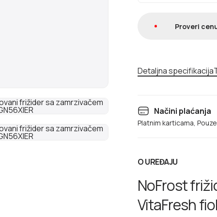
Proveri cenu
Detaljna specifikacija
T
Načini plaćanja
Platnim karticama, Pouz
O UREĐAJU
NoFrost friž
VitaFresh fi