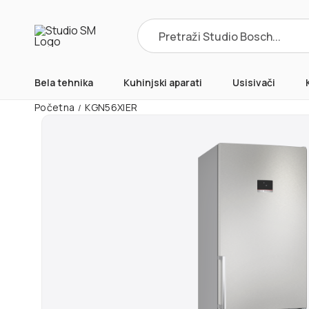
Products
search
Bela tehnika
Kuhinjski aparati
Usisivači
Početna
KGN56XIER
/