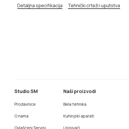
Detaljna specifikacija
Tehnički crteži i uputstva
Studio SM
Naši proizvodi
Prodavnice
Bela tehnika
O nama
Kuhinjski aparati
Ovlašćeni Servisi
Usisivači