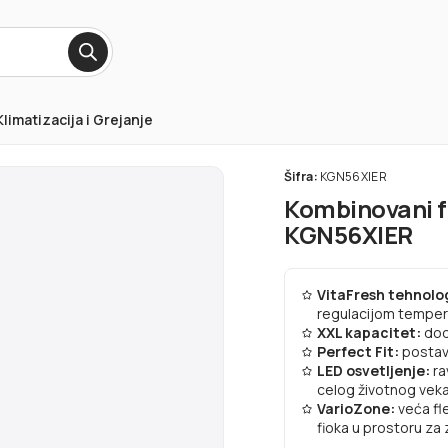
Klimatizacija i Grejanje
Šifra:
KGN56XIER
Kombinovani fr
KGN56XIER
VitaFresh tehnolo
regulacijom tempera
XXL kapacitet:
dod
Perfect Fit:
postavi
LED osvetljenje:
ra
celog životnog veka
VarioZone:
veća fl
fioka u prostoru za