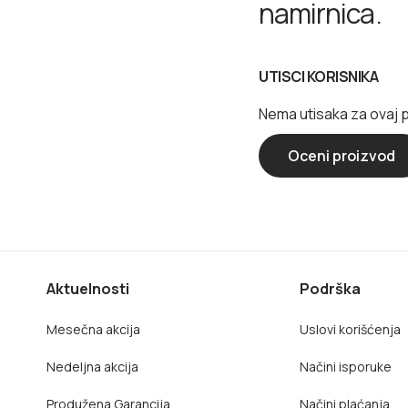
namirnica.
UTISCI KORISNIKA
Nema utisaka za ovaj 
Oceni proizvod
Aktuelnosti
Podrška
Mesečna akcija
Uslovi korišćenja
Nedeljna akcija
Načini isporuke
Produžena Garancija
Načini plaćanja