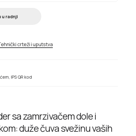
 u radnji
ehnički crteži i uputstva
ećem, IPS QR kod
ider sa zamrzivačem dole i
okom: duže čuva svežinu vaših