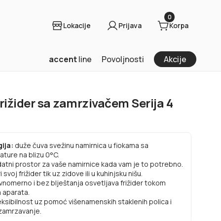
0
Lokacije
Prijava
Korpa
accent
line
Povoljnosti
Akcije
ižider sa zamrzivačem Serija 4
gija:
duže čuva svežinu namirnica u fiokama sa
ture na blizu 0°C.
atni prostor za vaše namirnice kada vam je to potrebno.
 svoj frižider tik uz zidove ili u kuhinjsku nišu.
vnomerno i bez blještanja osvetljava frižider tokom
 aparata.
eksibilnost uz pomoć višenamenskih staklenih polica i
 zamrzavanje.