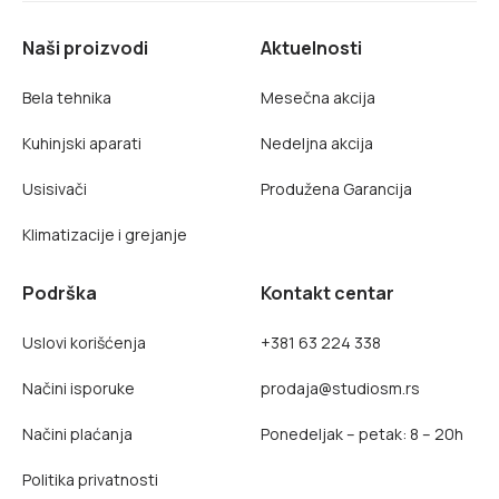
Naši proizvodi
Aktuelnosti
Bela tehnika
Mesečna akcija
Kuhinjski aparati
Nedeljna akcija
Usisivači
Produžena Garancija
Klimatizacije i grejanje
Podrška
Kontakt centar
Uslovi korišćenja
+381 63 224 338
Načini isporuke
prodaja@studiosm.rs
Načini plaćanja
Ponedeljak – petak: 8 – 20h
Politika privatnosti