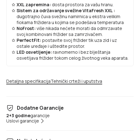
XXL zapremina:
dosta prostora za vašu hranu.
Sistem za održavanje svežine VitaFresh XXL :
dugotrajno čuva svežinu namirnica u ekstra velikim
fiokama frižidera u kojima se podešava temperatura
NoFrost:
više nikada nećete morati da odmrzavate
svoj kombinovani frižider sa zamrzivačem.
PerfectFit:
postavite svoj frižider tik uza zid i uz
ostale uređaje i uštedite prostor.
LED osvetljenje:
ravnomerno i bez blještanja
osvetljava frižider tokom celog životnog veka aparata.
Detaljna specifikacija
Tehnički crteži i uputstva
Dodatne Garancije
2+3 godine
garancije
Uslovi garancije