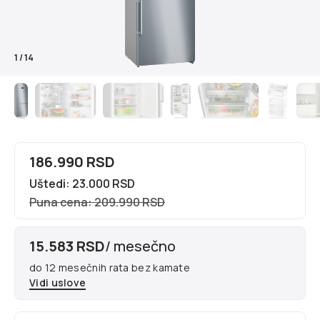
1
/
14
186.990 RSD
Uštedi: 23.000 RSD
Puna cena: 209.990 RSD
15.583 RSD
/ mesečno
do 12 mesečnih rata bez kamate
Vidi uslove