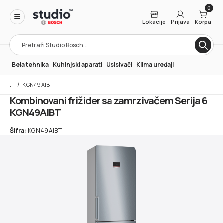
0
Lokacije
Prijava
Korpa
Products
search
Bela tehnika
Kuhinjski aparati
Usisivači
Klima uređaji
/
KGN49AIBT
Kombinovani frižider sa zamrzivačem Serija 6
KGN49AIBT
Šifra:
KGN49AIBT