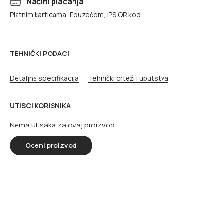
Načini plaćanja
Platnim karticama, Pouzećem, IPS QR kod
TEHNIČKI PODACI
Detaljna specifikacija
Tehnički crteži i uputstva
UTISCI KORISNIKA
Nema utisaka za ovaj proizvod.
Oceni proizvod