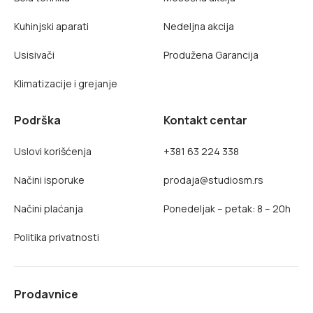
Kuhinjski aparati
Nedeljna akcija
Usisivači
Produžena Garancija
Klimatizacije i grejanje
Podrška
Kontakt centar
Uslovi korišćenja
+381 63 224 338
Načini isporuke
prodaja@studiosm.rs
Načini plaćanja
Ponedeljak – petak: 8 – 20h
Politika privatnosti
Prodavnice