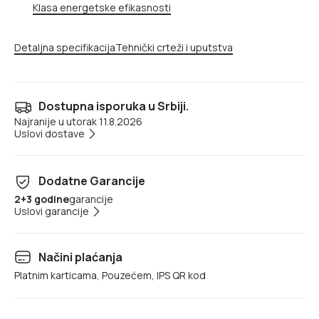
Klasa energetske efikasnosti
Detaljna specifikacija
Tehnički crteži i uputstva
Dostupna isporuka u Srbiji.
Najranije u utorak 11.8.2026
Uslovi dostave
Dodatne Garancije
2+3 godine
garancije
Uslovi garancije
Načini plaćanja
Platnim karticama, Pouzećem, IPS QR kod