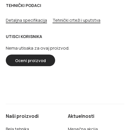
TEHNIČKI PODACI
Detaljna specifikacija
Tehnički crteži i uputstva
UTISCI KORISNIKA
Nema utisaka za ovaj proizvod.
Oceni proizvod
Naši proizvodi
Aktuelnosti
Bela tehnika
Mesečna akcija