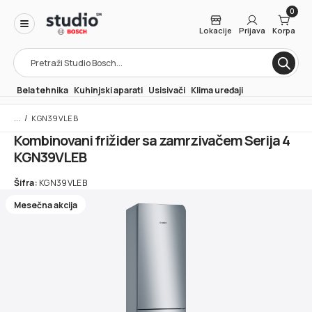
0
Lokacije
Prijava
Korpa
Products
search
Bela tehnika
Kuhinjski aparati
Usisivači
Klima uređaji
/
KGN39VLEB
Kombinovani frižider sa zamrzivačem Serija 4
KGN39VLEB
Šifra:
KGN39VLEB
Mesečna akcija