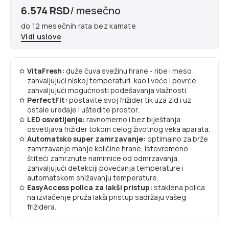
6.574 RSD
/ mesečno
do 12 mesečnih rata bez kamate
Vidi uslove
VitaFresh:
duže čuva svežinu hrane - ribe i meso
zahvaljujući niskoj temperaturi, kao i voće i povrće
zahvaljujući mogućnosti podešavanja vlažnosti.
PerfectFit:
postavite svoj frižider tik uza zid i uz
ostale uređaje i uštedite prostor.
LED osvetljenje:
ravnomerno i bez blještanja
osvetljava frižider tokom celog životnog veka aparata.
Automatsko super zamrzavanje:
optimalno za brže
zamrzavanje manje količine hrane, istovremeno
štiteći zamrznute namirnice od odmrzavanja,
zahvaljujući detekciji povećanja temperature i
automatskom snižavanju temperature.
EasyAccess polica za lakši pristup:
staklena polica
na izvlačenje pruža lakši pristup sadržaju vašeg
frižidera.