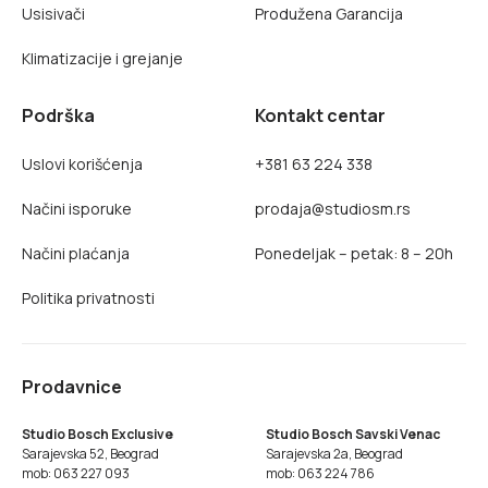
Usisivači
Produžena Garancija
Klimatizacije i grejanje
Podrška
Kontakt centar
Uslovi korišćenja
+381 63 224 338
Načini isporuke
prodaja@studiosm.rs
Načini plaćanja
Ponedeljak – petak: 8 – 20h
Politika privatnosti
Prodavnice
Studio Bosch Exclusive
Studio Bosch Savski Venac
Sarajevska 52, Beograd
Sarajevska 2a, Beograd
mob: 063 227 093
mob: 063 224 786