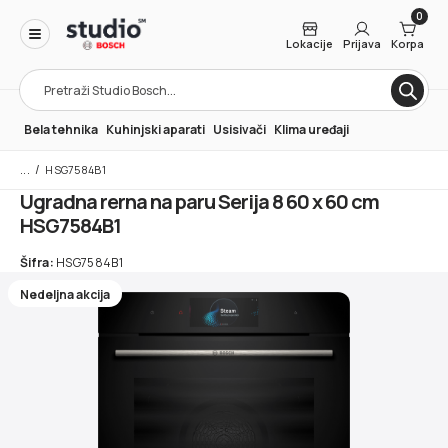
0
Lokacije
Prijava
Korpa
Products
search
Bela tehnika
Kuhinjski aparati
Usisivači
Klima uređaji
/
HSG7584B1
Ugradna rerna na paru Serija 8 60 x 60 cm
HSG7584B1
Šifra:
HSG7584B1
Nedeljna akcija