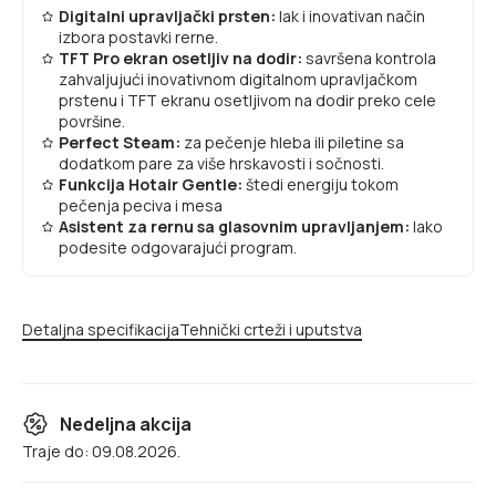
Digitalni upravljački prsten:
lak i inovativan način
izbora postavki rerne.
TFT Pro ekran osetljiv na dodir:
savršena kontrola
zahvaljujući inovativnom digitalnom upravljačkom
prstenu i TFT ekranu osetljivom na dodir preko cele
površine.
Perfect Steam:
za pečenje hleba ili piletine sa
dodatkom pare za više hrskavosti i sočnosti.
Funkcija Hotair Gentle:
štedi energiju tokom
pečenja peciva i mesa
Asistent za rernu sa glasovnim upravljanjem:
lako
podesite odgovarajući program.
Detaljna specifikacija
Tehnički crteži i uputstva
Nedeljna akcija
Traje do: 09.08.2026.