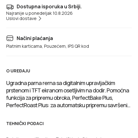
Dostupna isporuka u Srbiji.
Najranije u ponedeljak 10.8.2026
Uslovi dostave
Načini plaćanja
Platnim karticama, Pouzećem, IPS QR kod
O UREĐAJU
Ugradna parna rerna sa digitalnim upravljačkim
prstenom i TFT ekranom osetljivim na dodir. Pomoćna
funkcija za pripremu obroka, PerfectBake Plus,
PerfectRoast Plus: za automatsku pripremu savršenih
jela, pečenje na vlažnoj pari i blago kuvanje na pari.
Home Connect za kontrolu putem aplikacije.
TEHNIČKI PODACI