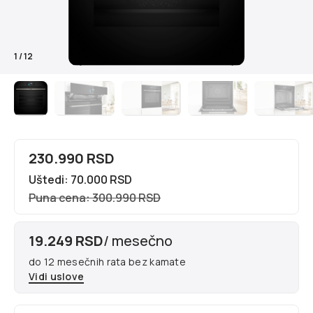
1
/
12
230.990 RSD
Uštedi: 70.000 RSD
Puna cena: 300.990 RSD
19.249 RSD
/ mesečno
do 12 mesečnih rata bez kamate
Vidi uslove