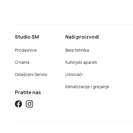
Studio SM
Naši proizvodi
Prodavnice
Bela tehnika
O nama
Kuhinjski aparati
Ovlašćeni Servisi
Usisivači
Klimatizacije i grejanje
Pratite nas