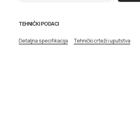
TEHNIČKI PODACI
Detaljna specifikacija
Tehnički crteži i uputstva