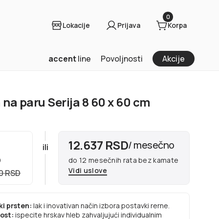
0
Lokacije
Prijava
Korpa
accent
line
Povoljnosti
Akcije
na paru Serija 8 60 x 60 cm
12.637 RSD
/ mesečno
ili
D
do 12 mesečnih rata bez kamate
Vidi uslove
0 RSD
ki prsten:
lak i inovativan način izbora postavki rerne.
oost:
ispecite hrskav hleb zahvaljujući individualnim