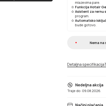
mlazevima pare.
Funkcija Hotair G
Asistent za rernu 
program.
Automatsko isklju
bude gotovo.
Nema na 
Detaljna specifikacija
T
Nedeljna akcija
Traje do: 09.08.2026.
Načini plaćanja