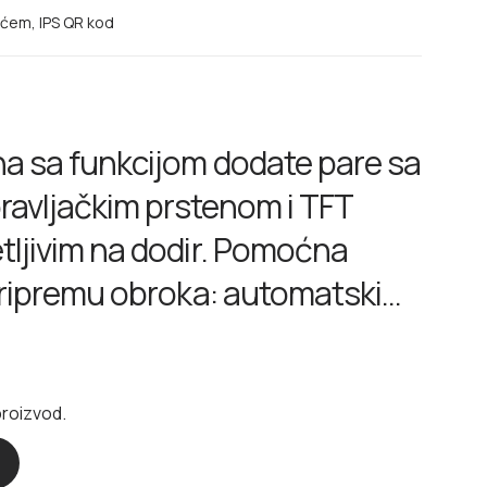
ećem, IPS QR kod
a sa funkcijom dodate pare sa
pravljačkim prstenom i TFT
ljivim na dodir. Pomoćna
pripremu obroka: automatski
oke tako da budu hrskavi i
 Connect za kontrolu putem
proizvod.