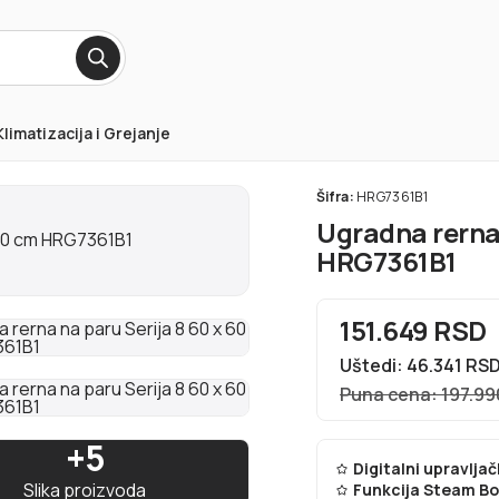
Klimatizacija i Grejanje
Šifra:
HRG7361B1
Ugradna rerna 
HRG7361B1
151.649 RSD
Uštedi: 46.341 RS
Puna cena: 197.99
+5
Digitalni upravljač
Slika proizvoda
Funkcija Steam B