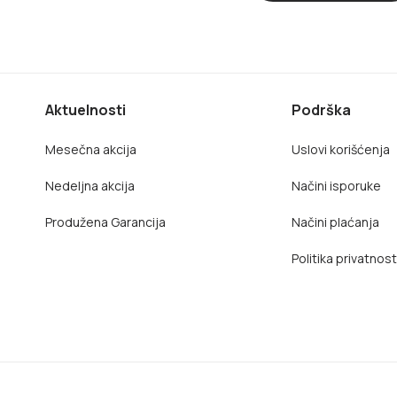
Aktuelnosti
Podrška
Mesečna akcija
Uslovi korišćenja
Nedeljna akcija
Načini isporuke
Produžena Garancija
Načini plaćanja
Politika privatnost