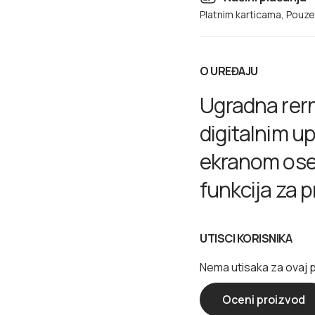
Platnim karticama, Pouz
O UREĐAJU
Ugradna rern
digitalnim u
ekranom oset
funkcija za 
priprema obr
UTISCI KORISNIKA
sočni, Home
aplikacije.
Nema utisaka za ovaj 
Oceni proizvod