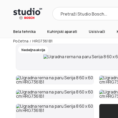
Products
search
Bela tehnika
Kuhinjski aparati
Usisivači
Početna
HRG7361B1
/
Nedeljna akcija