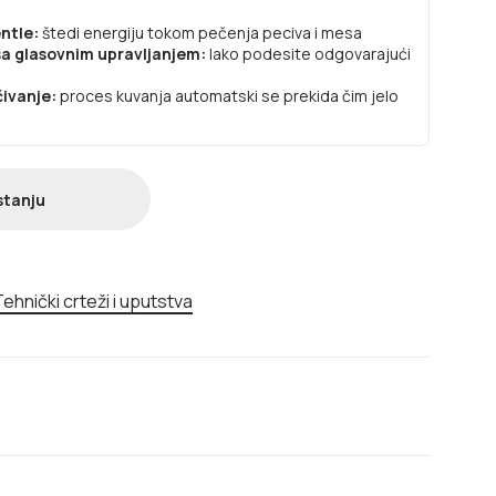
entle:
štedi energiju tokom pečenja peciva i mesa
sa glasovnim upravljanjem:
lako podesite odgovarajući
čivanje:
proces kuvanja automatski se prekida čim jelo
stanju
ehnički crteži i uputstva