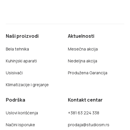
Naši proizvodi
Aktuelnosti
Bela tehnika
Mesečna akcija
Kuhinjski aparati
Nedeljna akcija
Usisivači
Produžena Garancija
Klimatizacije i grejanje
Podrška
Kontakt centar
Uslovi korišćenja
+381 63 224 338
Načini isporuke
prodaja@studiosm.rs