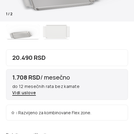
1
/
2
20.490 RSD
1.708 RSD
/ mesečno
do 12 mesečnih rata bez kamate
Vidi uslove
:
Razvijeno za kombinovane Flex zone.