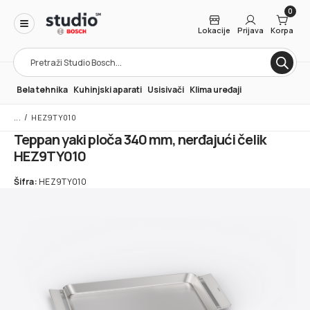
0
Lokacije
Prijava
Korpa
Products
search
Bela tehnika
Kuhinjski aparati
Usisivači
Klima uređaji
/
HEZ9TY010
Teppan yaki ploča 340 mm, nerđajući čelik
HEZ9TY010
Šifra:
HEZ9TY010