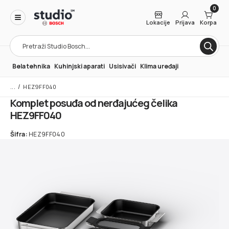
0
Lokacije
Prijava
Korpa
Products
search
Bela tehnika
Kuhinjski aparati
Usisivači
Klima uređaji
/
HEZ9FF040
Komplet posuđa od nerđajućeg čelika
HEZ9FF040
Šifra:
HEZ9FF040