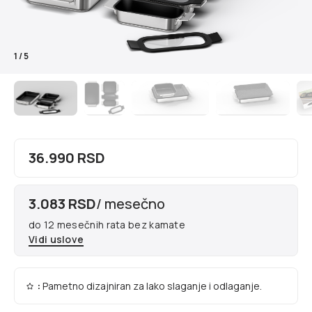
1
/
5
36.990 RSD
3.083 RSD
/ mesečno
do 12 mesečnih rata bez kamate
Vidi uslove
:
Pametno dizajniran za lako slaganje i odlaganje.