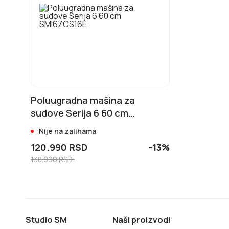
Poluugradna mašina za
sudove Serija 6 60 cm
SMI6ZCS16E
Nije na zalihama
120.990 RSD
-13%
138.990 RSD
Studio SM
Naši proizvodi