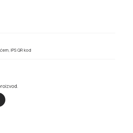
ećem, IPS QR kod
proizvod.