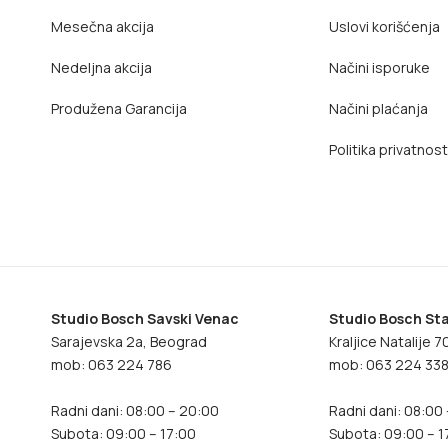
Mesečna akcija
Uslovi korišćenja
Nedeljna akcija
Načini isporuke
Produžena Garancija
Načini plaćanja
Politika privatnost
Studio Bosch Savski Venac
Studio Bosch Sta
Sarajevska 2a, Beograd
Kraljice Natalije 
mob: 063 224 786
mob: 063 224 33
Radni dani: 08:00 – 20:00
Radni dani: 08:00
Subota: 09:00 – 17:00
Subota: 09:00 – 1