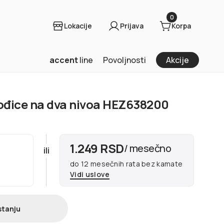
0
Lokacije
Prijava
Korpa
accent
line
Povoljnosti
Akcije
ođice na dva nivoa HEZ638200
1.249 RSD
/ mesečno
ili
do 12 mesečnih rata bez kamate
Vidi uslove
stanju