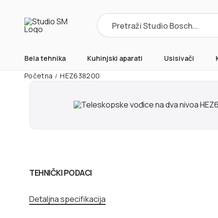
Products
search
Bela tehnika
Kuhinjski aparati
Usisivači
Početna
HEZ638200
/
TEHNIČKI PODACI
Detaljna specifikacija