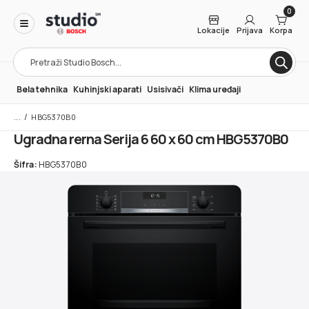
0
Lokacije
Prijava
Korpa
Products
search
Bela tehnika
Kuhinjski aparati
Usisivači
Klima uređaji
/
HBG5370B0
Ugradna rerna Serija 6 60 x 60 cm HBG5370B0
Šifra:
HBG5370B0