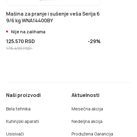
Mašina za pranje i sušenje veša Serija 6
9/6 kg WNA14400BY
Nije na zalihama
125.570 RSD
-29%
176.490 RSD
Naši proizvodi
Aktuelnosti
Bela tehnika
Mesečna akcija
Kuhinjski aparati
Nedeljna akcija
Usisivači
Produžena Garancija