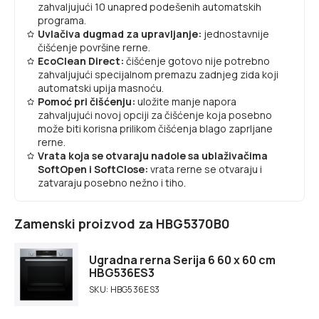
zahvaljujući 10 unapred podešenih automatskih
programa.
Uvlačiva dugmad za upravljanje:
jednostavnije
čišćenje površine rerne.
EcoClean Direct:
čišćenje gotovo nije potrebno
zahvaljujući specijalnom premazu zadnjeg zida koji
automatski upija masnoću.
Pomoć pri čišćenju:
uložite manje napora
zahvaljujući novoj opciji za čišćenje koja posebno
može biti korisna prilikom čišćenja blago zaprljane
rerne.
Vrata koja se otvaraju nadole sa ublaživačima
SoftOpen i SoftClose:
vrata rerne se otvaraju i
zatvaraju posebno nežno i tiho.
Zamenski proizvod za HBG5370B0
Ugradna rerna Serija 6 60 x 60 cm
HBG536ES3
SKU: HBG536ES3