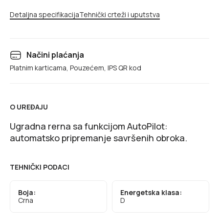
Detaljna specifikacija
Tehnički crteži i uputstva
Načini plaćanja
Platnim karticama, Pouzećem, IPS QR kod
O UREĐAJU
Ugradna rerna sa funkcijom AutoPilot:
automatsko pripremanje savršenih obroka.
TEHNIČKI PODACI
Boja:
Energetska klasa:
Crna
D