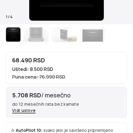
1
/
4
68.490 RSD
Uštedi: 8.500 RSD
Puna cena: 76.990 RSD
5.708 RSD
/ mesečno
do 12 mesečnih rata bez kamate
Vidi uslove
AutoPilot 10:
svako jelo je savršeno pripremljeno