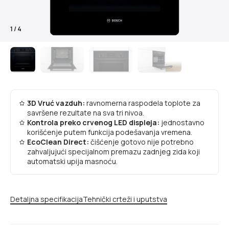
1
/
4
3D Vruć vazduh:
ravnomerna raspodela toplote za
savršene rezultate na sva tri nivoa.
Kontrola preko crvenog LED displeja:
jednostavno
korišćenje putem funkcija podešavanja vremena.
EcoClean Direct:
čišćenje gotovo nije potrebno
zahvaljujući specijalnom premazu zadnjeg zida koji
automatski upija masnoću.
Detaljna specifikacija
Tehnički crteži i uputstva