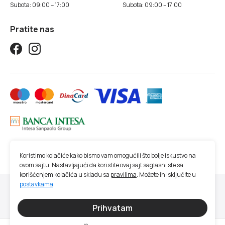
Subota: 09:00 – 17:00
Subota: 09:00 – 17:00
Pratite nas
Koristimo kolačiće kako bismo vam omogućili što bolje iskustvo na
ovom sajtu. Nastavljajući da koristite ovaj sajt saglasni ste sa
korišćenjem kolačića u skladu sa
pravilima
. Možete ih isključite u
postavkama
.
© 2026 Studio SM | Sva prava zadržana.
Sve cene na ovom sajtu iskazane su u dinarima. PDV je uračunat u cenu. Studio
Prihvatam
SM nastoji da bude što precizniji u opisu proizvoda, prikazu slika, trenutnoj
raspoloživosti i ceni proizvoda. Ipak, ne možemo garantovati da su sve navedene