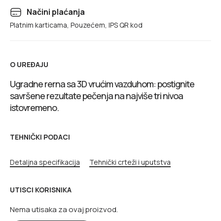
Načini plaćanja
Platnim karticama, Pouzećem, IPS QR kod
O UREĐAJU
Ugradne rerna sa 3D vrućim vazduhom: postignite
savršene rezultate pečenja na najviše tri nivoa
istovremeno.
TEHNIČKI PODACI
Detaljna specifikacija
Tehnički crteži i uputstva
UTISCI KORISNIKA
Nema utisaka za ovaj proizvod.