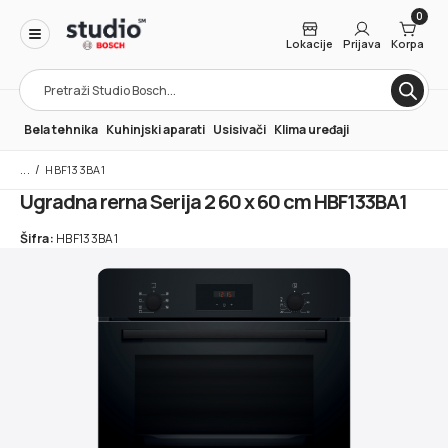
0
Lokacije
Prijava
Korpa
Products
search
Bela tehnika
Kuhinjski aparati
Usisivači
Klima uređaji
/
HBF133BA1
Ugradna rerna Serija 2 60 x 60 cm HBF133BA1
Šifra:
HBF133BA1