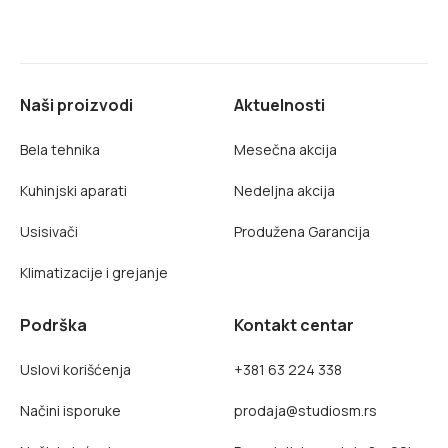
Naši proizvodi
Aktuelnosti
Bela tehnika
Mesečna akcija
Kuhinjski aparati
Nedeljna akcija
Usisivači
Produžena Garancija
Klimatizacije i grejanje
Podrška
Kontakt centar
Uslovi korišćenja
+381 63 224 338
Načini isporuke
prodaja@studiosm.rs