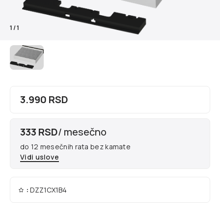
1
/
1
3.990 RSD
333 RSD
/ mesečno
do 12 mesečnih rata bez kamate
Vidi uslove
:
DZZ1CX1B4