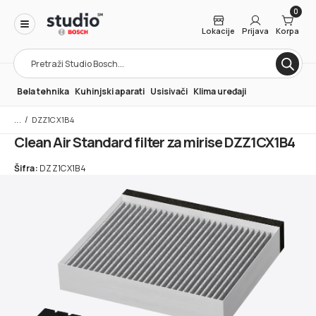
0
Lokacije
Prijava
Korpa
Products
search
Bela tehnika
Kuhinjski aparati
Usisivači
Klima uređaji
/
DZZ1CX1B4
Clean Air Standard filter za mirise DZZ1CX1B4
Šifra:
DZZ1CX1B4