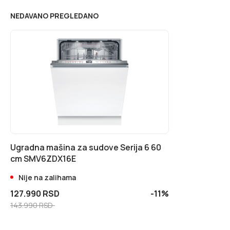
NEDAVANO PREGLEDANO
Ugradna mašina za sudove Serija 6 60
cm SMV6ZDX16E
Nije na zalihama
127.990 RSD
-11%
143.990 RSD