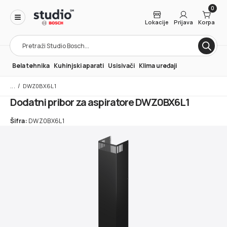
0
Lokacije
Prijava
Korpa
Products
search
Bela tehnika
Kuhinjski aparati
Usisivači
Klima uređaji
/
DWZ0BX6L1
Dodatni pribor za aspiratore DWZ0BX6L1
Šifra:
DWZ0BX6L1