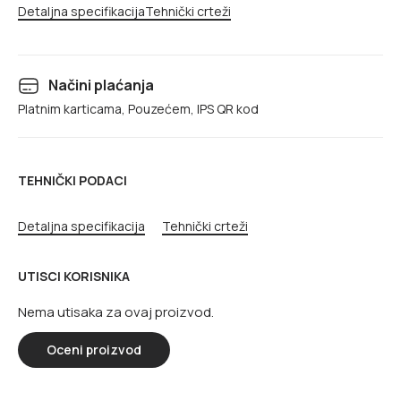
Detaljna specifikacija
Tehnički crteži
Načini plaćanja
Platnim karticama, Pouzećem, IPS QR kod
TEHNIČKI PODACI
Detaljna specifikacija
Tehnički crteži
UTISCI KORISNIKA
Nema utisaka za ovaj proizvod.
Oceni proizvod