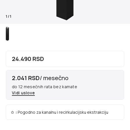
1
/
1
24.490 RSD
2.041 RSD
/ mesečno
do 12 mesečnih rata bez kamate
Vidi uslove
:
Pogodno za kanalnu i recirkulacijsku ekstrakciju