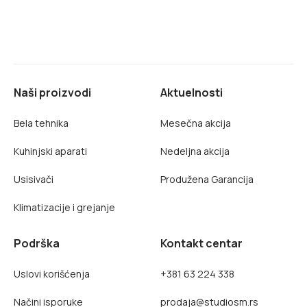
Naši proizvodi
Aktuelnosti
Bela tehnika
Mesečna akcija
Kuhinjski aparati
Nedeljna akcija
Usisivači
Produžena Garancija
Klimatizacije i grejanje
Podrška
Kontakt centar
Uslovi korišćenja
+381 63 224 338
Načini isporuke
prodaja@studiosm.rs