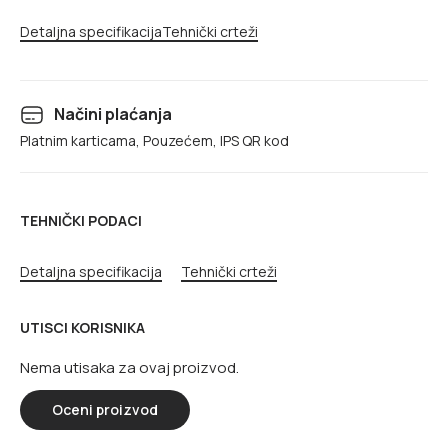
Detaljna specifikacija
Tehnički crteži
Načini plaćanja
Platnim karticama, Pouzećem, IPS QR kod
TEHNIČKI PODACI
Detaljna specifikacija
Tehnički crteži
UTISCI KORISNIKA
Nema utisaka za ovaj proizvod.
Oceni proizvod