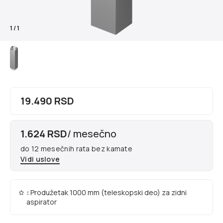
1
/
1
19.490 RSD
1.624 RSD
/ mesečno
do 12 mesečnih rata bez kamate
Vidi uslove
:
Produžetak 1000 mm (teleskopski deo) za zidni
aspirator