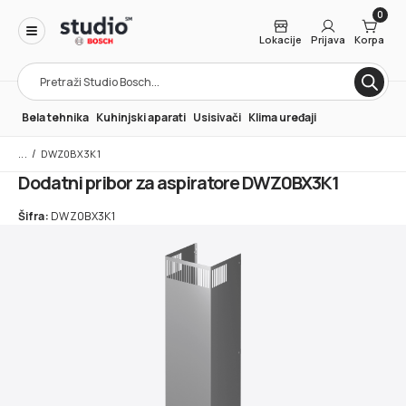
0
Lokacije
Prijava
Korpa
Products
search
Bela tehnika
Kuhinjski aparati
Usisivači
Klima uređaji
/
DWZ0BX3K1
Dodatni pribor za aspiratore DWZ0BX3K1
Šifra:
DWZ0BX3K1