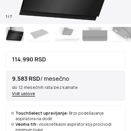
1
/
7
114.990 RSD
9.583 RSD
/ mesečno
do 12 mesečnih rata bez kamate
Vidi uslove
TouchSelect upravljanje:
Brzo podešavanje
aspiratora na dodir.
Veoma tih:
visokoefikasni aspirator koji proizvodi
minimum buke.