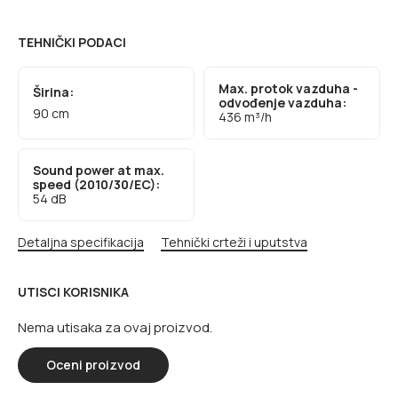
TEHNIČKI PODACI
Max. protok vazduha -
Širina:
odvođenje vazduha:
90 cm
436 m³/h
Sound power at max.
speed (2010/30/EC):
54 dB
Detaljna specifikacija
Tehnički crteži i uputstva
UTISCI KORISNIKA
Nema utisaka za ovaj proizvod.
Oceni proizvod