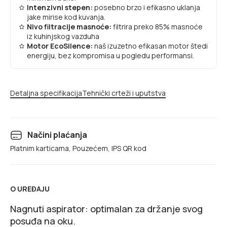
Intenzivni stepen:
posebno brzo i efikasno uklanja
jake mirise kod kuvanja.
Nivo filtracije masnoće:
filtrira preko 85% masnoće
iz kuhinjskog vazduha
Motor EcoSilence:
naš izuzetno efikasan motor štedi
energiju, bez kompromisa u pogledu performansi.
Detaljna specifikacija
Tehnički crteži i uputstva
Načini plaćanja
Platnim karticama, Pouzećem, IPS QR kod
O UREĐAJU
Nagnuti aspirator: optimalan za držanje svog
posuđa na oku.