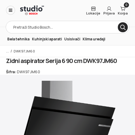
0
Lokacije
Prijava
Korpa
Products
search
Bela tehnika
Kuhinjski aparati
Usisivači
Klima uređaji
/
DWK97JM60
Zidni aspirator Serija 6 90 cm DWK97JM60
Šifra:
DWK97JM60