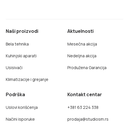
Naši proizvodi
Aktuelnosti
Bela tehnika
Mesečna akcija
Kuhinjski aparati
Nedeljna akcija
Usisivači
Produžena Garancija
Klimatizacije i grejanje
Podrška
Kontakt centar
Uslovi korišćenja
+381 63 224 338
Načini isporuke
prodaja@studiosm.rs