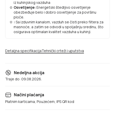
iz kuhinjskog vazduha
Osvetljenje:
Energetski štedljivo osvetljenje
obezbeđuje belo i dobro osvetljenje za površinu
ploče.
:
Sa izduvnim kanalom, vazduh se čisti preko filtera za
masnoće, a zatim se odvodi u spoljašnju sredinu, što
osigurava optimalan kvalitet vazduha u kuhinji.
Detaljna specifikacija
Tehnički crteži i uputstva
Nedeljna akcija
Traje do: 09.08.2026.
Načini plaćanja
Platnim karticama, Pouzećem, IPS QR kod