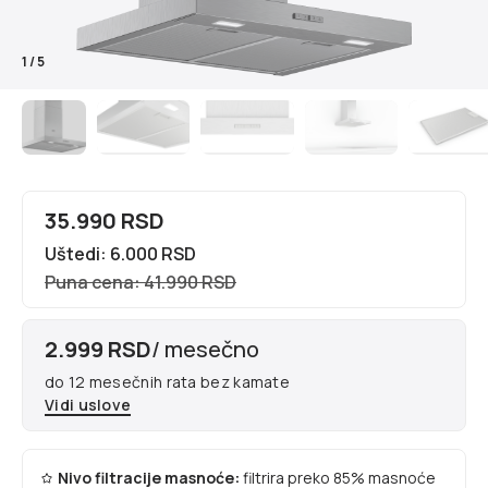
1
/
5
35.990 RSD
Uštedi: 6.000 RSD
Puna cena: 41.990 RSD
2.999 RSD
/ mesečno
do 12 mesečnih rata bez kamate
Vidi uslove
Nivo filtracije masnoće:
filtrira preko 85% masnoće