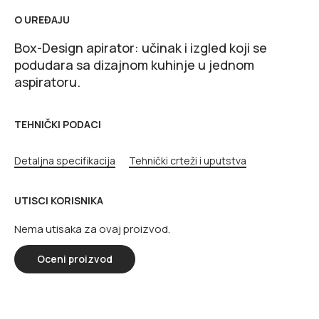
O UREĐAJU
Box-Design apirator: učinak i izgled koji se
podudara sa dizajnom kuhinje u jednom
aspiratoru.
TEHNIČKI PODACI
Detaljna specifikacija
Tehnički crteži i uputstva
UTISCI KORISNIKA
Nema utisaka za ovaj proizvod.
Oceni proizvod