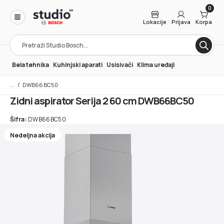
0
Lokacije
Prijava
Korpa
Products
search
Bela tehnika
Kuhinjski aparati
Usisivači
Klima uređaji
/
DWB66BC50
Zidni aspirator Serija 2 60 cm DWB66BC50
Šifra:
DWB66BC50
Nedeljna akcija