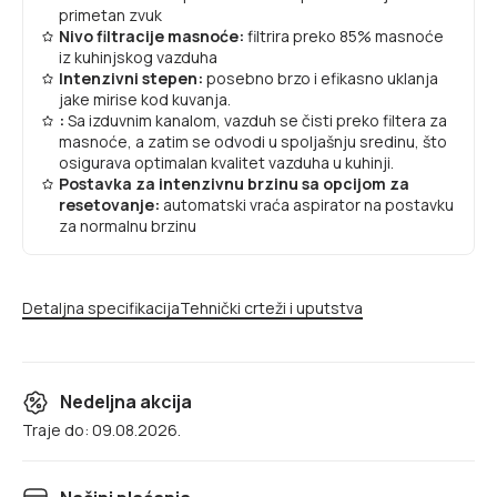
primetan zvuk
Nivo filtracije masnoće:
filtrira preko 85% masnoće
iz kuhinjskog vazduha
Intenzivni stepen:
posebno brzo i efikasno uklanja
jake mirise kod kuvanja.
:
Sa izduvnim kanalom, vazduh se čisti preko filtera za
masnoće, a zatim se odvodi u spoljašnju sredinu, što
osigurava optimalan kvalitet vazduha u kuhinji.
Postavka za intenzivnu brzinu sa opcijom za
resetovanje:
automatski vraća aspirator na postavku
za normalnu brzinu
Detaljna specifikacija
Tehnički crteži i uputstva
Nedeljna akcija
Traje do: 09.08.2026.