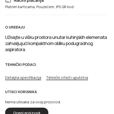
Načini plaćanja
Platnim karticama, Pouzećem, IPS QR kod
O UREĐAJU
Uživajte u višku prostora unutar kuhinjskih elemenata
zahvaljujući kompaktnom obliku podugradnog
aspiratora.
TEHNIČKI PODACI
Detaljna specifikacija
Tehnički crteži i uputstva
UTISCI KORISNIKA
Nema utisaka za ovaj proizvod.
Oceni proizvod