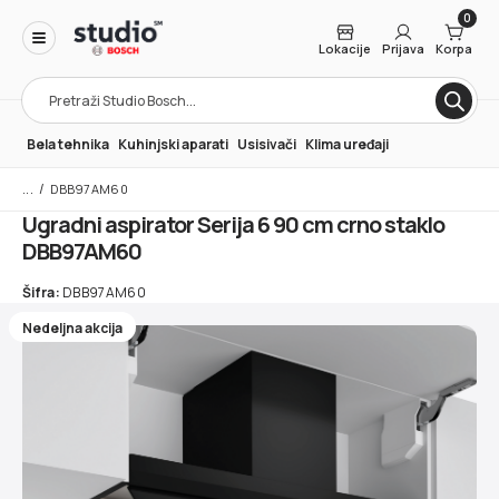
0
Lokacije
Prijava
Korpa
Products
search
Bela tehnika
Kuhinjski aparati
Usisivači
Klima uređaji
/
DBB97AM60
Ugradni aspirator Serija 6 90 cm crno staklo
DBB97AM60
Šifra:
DBB97AM60
Nedeljna akcija