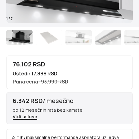
1
/
7
76.102 RSD
Uštedi: 17.888 RSD
Puna cena: 93.990 RSD
6.342 RSD
/ mesečno
do 12 mesečnih rata bez kamate
Vidi uslove
Tih:
maksimalne performanse aspiratora uz jedva