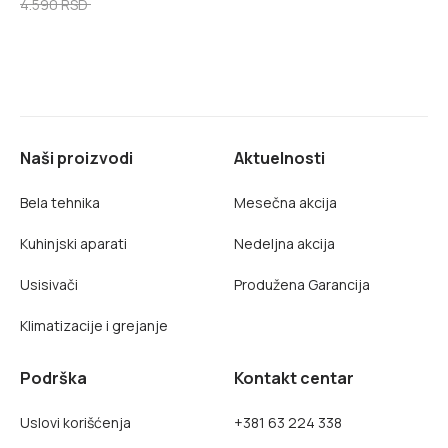
4.590 RSD
Naši proizvodi
Aktuelnosti
Bela tehnika
Mesečna akcija
Kuhinjski aparati
Nedeljna akcija
Usisivači
Produžena Garancija
Klimatizacije i grejanje
Podrška
Kontakt centar
Uslovi korišćenja
+381 63 224 338