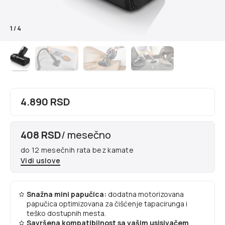
1
/
4
4.890 RSD
408 RSD
/ mesečno
do 12 mesečnih rata bez kamate
Vidi uslove
Snažna mini papučica:
dodatna motorizovana
papučica optimizovana za čišćenje tapacirunga i
teško dostupnih mesta.
Savršena kompatibilnost sa vašim usisivačem