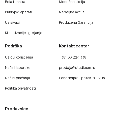
Bela tehnika
Mesečna akcija
Kuhinjski aparati
Nedeljna akcija
Usisivači
Produžena Garancija
Klimatizacije i grejanje
Podrška
Kontakt centar
Uslovi korišćenja
+381 63 224 338
Načini isporuke
prodaja@studiosm.rs
Načini plaćanja
Ponedeljak – petak: 8 – 20h
Politika privatnosti
Prodavnice