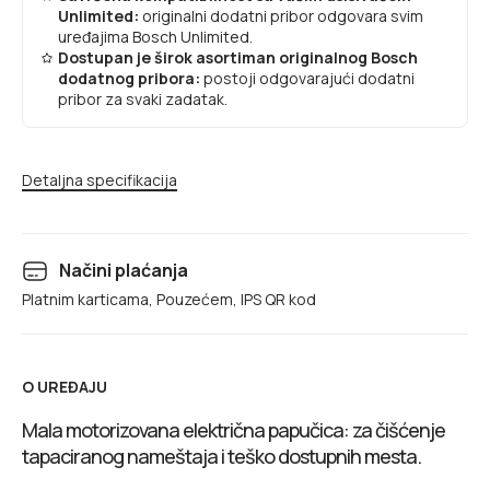
Unlimited:
originalni dodatni pribor odgovara svim
uređajima Bosch Unlimited.
Dostupan je širok asortiman originalnog Bosch
dodatnog pribora:
postoji odgovarajući dodatni
pribor za svaki zadatak.
Detaljna specifikacija
Načini plaćanja
Platnim karticama, Pouzećem, IPS QR kod
O UREĐAJU
Mala motorizovana električna papučica: za čišćenje
tapaciranog nameštaja i teško dostupnih mesta.