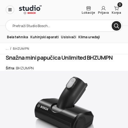
0
Lokacije
Prijava
Korpa
Products
search
Bela tehnika
Kuhinjski aparati
Usisivači
Klima uređaji
/
BHZUMPN
Snažna mini papučica Unlimited BHZUMPN
Šifra:
BHZUMPN