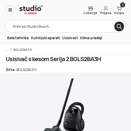
0
Lokacije
Prijava
Korpa
Products
search
Bela tehnika
Kuhinjski aparati
Usisivači
Klima uređaji
/
BGLS2BA3H
Usisivač s kesom Serija 2 BGLS2BA3H
Šifra:
BGLS2BA3H