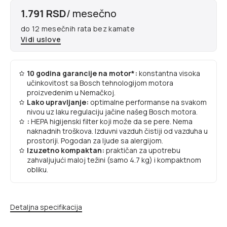
1.791 RSD
/ mesečno
do 12 mesečnih rata bez kamate
Vidi uslove
10 godina garancije na motor*:
konstantna visoka
učinkovitost sa Bosch tehnologijom motora
proizvedenim u Nemačkoj.
Lako upravljanje:
optimalne performanse na svakom
nivou uz laku regulaciju jačine našeg Bosch motora.
:
HEPA higijenski filter koji može da se pere. Nema
naknadnih troškova. Izduvni vazduh čistiji od vazduha u
prostoriji. Pogodan za ljude sa alergijom.
Izuzetno kompaktan:
praktičan za upotrebu
zahvaljujući maloj težini (samo 4.7 kg) i kompaktnom
obliku.
Detaljna specifikacija