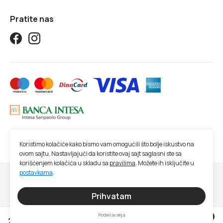
Pratite nas
Koristimo kolačiće kako bismo vam omogućili što bolje iskustvo na
ovom sajtu. Nastavljajući da koristite ovaj sajt saglasni ste sa
korišćenjem kolačića u skladu sa
pravilima
. Možete ih isključite u
postavkama
.
© 2026 Studio SM | Sva prava zadržana.
Sve cene na ovom sajtu iskazane su u dinarima. PDV je uračunat u cenu. Studio
Prihvatam
SM nastoji da bude što precizniji u opisu proizvoda, prikazu slika, trenutnoj
raspoloživosti i ceni proizvoda. Ipak, ne možemo garantovati da su sve navedene
Podešavanja
0
21.490 RSD
Nema na stanju
informacije i fotografije artikala na ovom sajtu u potpunosti ispravne.