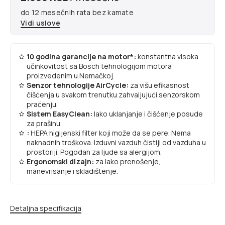
do 12 mesečnih rata bez kamate
Vidi uslove
10 godina garancije na motor*:
konstantna visoka
učinkovitost sa Bosch tehnologijom motora
proizvedenim u Nemačkoj.
Senzor tehnologije AirCycle:
za višu efikasnost
čišćenja u svakom trenutku zahvaljujući senzorskom
praćenju.
Sistem EasyClean:
lako uklanjanje i čišćenje posude
za prašinu.
:
HEPA higijenski filter koji može da se pere. Nema
naknadnih troškova. Izduvni vazduh čistiji od vazduha u
prostoriji. Pogodan za ljude sa alergijom.
Ergonomski dizajn:
za lako prenošenje,
manevrisanje i skladištenje.
Detaljna specifikacija