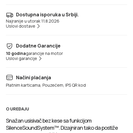
Dostupna isporuka u Srbiji.
Najranije u utorak 11.8.2026
Uslovi dostave
Dodatne Garancije
10 godina
garancije na motor
Uslovi garancije
Načini plaćanja
Platnim karticama, Pouzećem, IPS QR kod
O UREĐAJU
Snažan usisivač bez kese sa funkcijom
SilenceSoundSystem™. Dizajniran tako da postiže