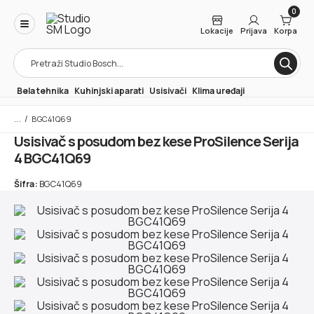
0
Lokacije
Prijava
Korpa
Products
search
Bela tehnika
Kuhinjski aparati
Usisivači
Klima uređaji
/
BGC41Q69
Usisivač s posudom bez kese ProSilence Serija
4 BGC41Q69
Šifra:
BGC41Q69