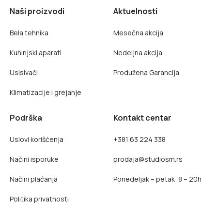
Naši proizvodi
Aktuelnosti
Bela tehnika
Mesečna akcija
Kuhinjski aparati
Nedeljna akcija
Usisivači
Produžena Garancija
Klimatizacije i grejanje
Podrška
Kontakt centar
Uslovi korišćenja
+381 63 224 338
Načini isporuke
prodaja@studiosm.rs
Načini plaćanja
Ponedeljak – petak: 8 – 20h
Politika privatnosti