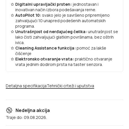
Digitalni upravljački prsten:
jednostavan i
inovativan način izbora podešavanja rerne.
AutoPilot 10:
svako jelo je savršeno pripremljeno
zahvaljujući 10 unapred podešenih automatskih
programa.
Unutrašnjost od nerđajućeg čelika:
unutrašnjost se
lako čisti zahvaljujući glatkim površinama, bez oštrih
ivica.
Cleaning Assistance funkcija:
pomoć za lakše
čišćenje
Elektronsko otvaranje vrata:
praktično otvaranje
vrata jednim dodirom prsta na taster senzora.
Detaljna specifikacija
Tehnički crteži i uputstva
Nedeljna akcija
Traje do: 09.08.2026.