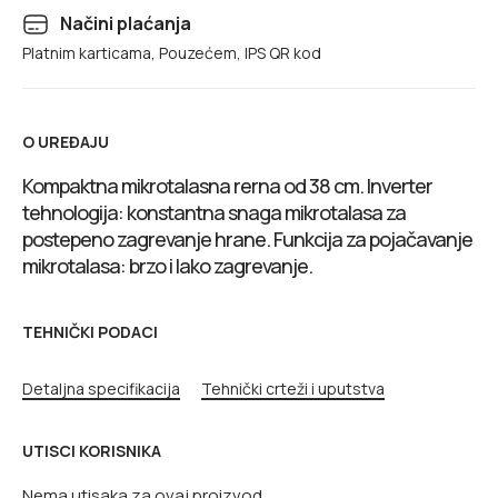
Načini plaćanja
Platnim karticama, Pouzećem, IPS QR kod
O UREĐAJU
Kompaktna mikrotalasna rerna od 38 cm. Inverter
tehnologija: konstantna snaga mikrotalasa za
postepeno zagrevanje hrane. Funkcija za pojačavanje
mikrotalasa: brzo i lako zagrevanje.
TEHNIČKI PODACI
Detaljna specifikacija
Tehnički crteži i uputstva
UTISCI KORISNIKA
Nema utisaka za ovaj proizvod.