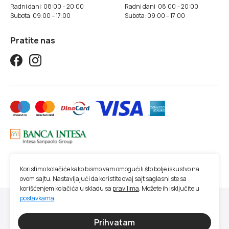
Radni dani: 08:00 – 20:00
Radni dani: 08:00 – 20:00
Subota: 09:00 – 17:00
Subota: 09:00 – 17:00
Pratite nas
Koristimo kolačiće kako bismo vam omogućili što bolje iskustvo na
ovom sajtu. Nastavljajući da koristite ovaj sajt saglasni ste sa
korišćenjem kolačića u skladu sa
pravilima
. Možete ih isključite u
postavkama
.
© 2026 Studio SM | Sva prava zadržana.
Sve cene na ovom sajtu iskazane su u dinarima. PDV je uračunat u cenu. Studio
Prihvatam
SM nastoji da bude što precizniji u opisu proizvoda, prikazu slika, trenutnoj