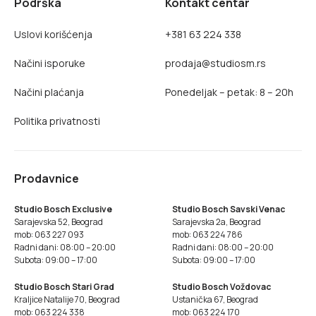
Podrška
Kontakt centar
Uslovi korišćenja
+381 63 224 338
Načini isporuke
prodaja@studiosm.rs
Načini plaćanja
Ponedeljak – petak: 8 – 20h
Politika privatnosti
Prodavnice
Studio Bosch Exclusive
Studio Bosch Savski Venac
Sarajevska 52, Beograd
Sarajevska 2a, Beograd
mob: 063 227 093
mob: 063 224 786
Radni dani: 08:00 – 20:00
Radni dani: 08:00 – 20:00
Subota: 09:00 – 17:00
Subota: 09:00 – 17:00
Studio Bosch Stari Grad
Studio Bosch Voždovac
Kraljice Natalije 70, Beograd
Ustanička 67, Beograd
mob: 063 224 338
mob: 063 224 170