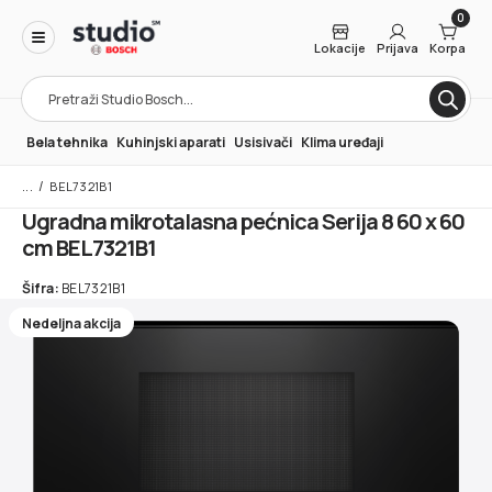
0
Lokacije
Prijava
Korpa
Products
search
Bela tehnika
Kuhinjski aparati
Usisivači
Klima uređaji
/
BEL7321B1
Ugradna mikrotalasna pećnica Serija 8 60 x 60
cm BEL7321B1
Šifra:
BEL7321B1
Nedeljna akcija