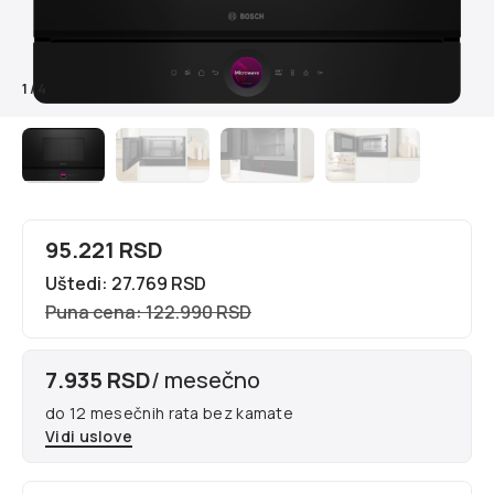
1
/
4
95.221 RSD
Uštedi: 27.769 RSD
Puna cena: 122.990 RSD
7.935 RSD
/ mesečno
do 12 mesečnih rata bez kamate
Vidi uslove