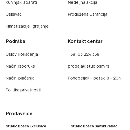
Kuhinjski aparati
Nedeljna akcija
Usisivači
Produžena Garancija
Klimatizacije i grejanje
Podrška
Kontakt centar
Uslovi korišćenja
+381 63 224 338
Načini isporuke
prodaja@studiosm.rs
Načini plaćanja
Ponedeljak – petak: 8 – 20h
Politika privatnosti
Prodavnice
Studio Bosch Exclusive
Studio Bosch Savski Venac