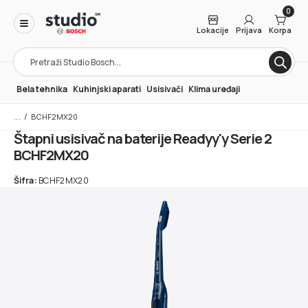
0
Lokacije
Prijava
Korpa
Products
search
Bela tehnika
Kuhinjski aparati
Usisivači
Klima uređaji
/
BCHF2MX20
Štapni usisivač na baterije Readyy'y Serie 2
BCHF2MX20
Šifra:
BCHF2MX20