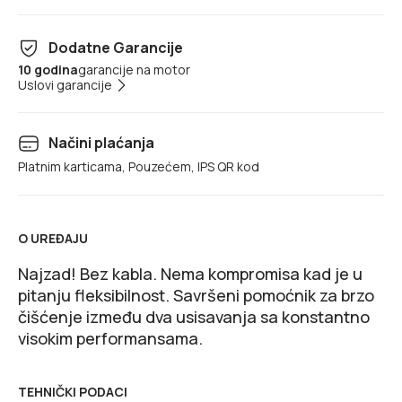
Dodatne Garancije
10 godina
garancije na motor
Uslovi garancije
Načini plaćanja
Platnim karticama, Pouzećem, IPS QR kod
O UREĐAJU
Najzad! Bez kabla. Nema kompromisa kad je u
pitanju fleksibilnost. Savršeni pomoćnik za brzo
čišćenje između dva usisavanja sa konstantno
visokim performansama.
TEHNIČKI PODACI