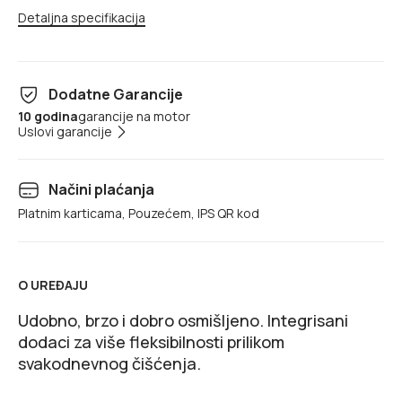
Detaljna specifikacija
Dodatne Garancije
10 godina
garancije na motor
Uslovi garancije
Načini plaćanja
Platnim karticama, Pouzećem, IPS QR kod
O UREĐAJU
Udobno, brzo i dobro osmišljeno. Integrisani
dodaci za više fleksibilnosti prilikom
svakodnevnog čišćenja.