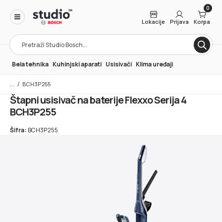
0
Lokacije
Prijava
Korpa
Products
search
Bela tehnika
Kuhinjski aparati
Usisivači
Klima uređaji
/
BCH3P255
Štapni usisivač na baterije Flexxo Serija 4
BCH3P255
Šifra:
BCH3P255