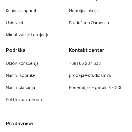
Kuhinjski aparati
Nedeljna akcija
Usisivači
Produžena Garancija
Klimatizacije i grejanje
Podrška
Kontakt centar
Uslovi korišćenja
+381 63 224 338
Načini isporuke
prodaja@studiosm.rs
Načini plaćanja
Ponedeljak – petak: 8 – 20h
Politika privatnosti
Prodavnice