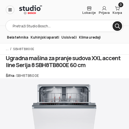
0
Lokacije
Prijava
Korpa
Products
search
Bela tehnika
Kuhinjski aparati
Usisivači
Klima uređaji
/
SBH8TB800E
Ugradna mašina za pranje sudova XXL accent
line Serija 8 SBH8TB800E 60 cm
Šifra:
SBH8TB800E