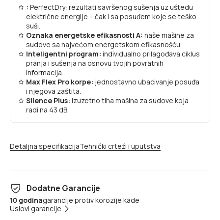
:
PerfectDry: rezultati savršenog sušenja uz uštedu
električne energije – čak i sa posuđem koje se teško
suši.
Oznaka energetske efikasnosti A:
naše mašine za
sudove sa najvećom energetskom efikasnošću
Inteligentni program:
individualno prilagođava ciklus
pranja i sušenja na osnovu tvojih povratnih
informacija.
Max Flex Pro korpe:
jednostavno ubacivanje posuđa
i njegova zaštita.
Silence Plus:
izuzetno tiha mašina za sudove koja
radi na 43 dB.
Detaljna specifikacija
Tehnički crteži i uputstva
Dodatne Garancije
10 godina
garancije protiv korozije kade
Uslovi garancije