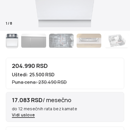
1
/
8
204.990 RSD
Uštedi: 25.500 RSD
Puna cena: 230.490 RSD
17.083 RSD
/ mesečno
do 12 mesečnih rata bez kamate
Vidi uslove