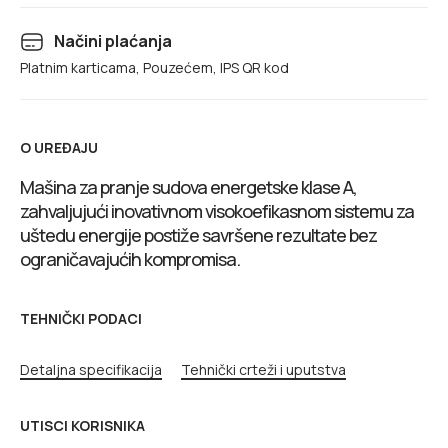
Načini plaćanja
Platnim karticama, Pouzećem, IPS QR kod
O UREĐAJU
Mašina za pranje sudova energetske klase A,
zahvaljujući inovativnom visokoefikasnom sistemu za
uštedu energije postiže savršene rezultate bez
ograničavajućih kompromisa.
TEHNIČKI PODACI
Detaljna specifikacija
Tehnički crteži i uputstva
UTISCI KORISNIKA