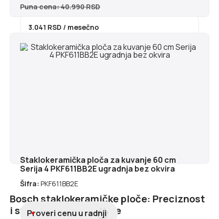
Puna cena: 40.990 RSD
3.041 RSD
/ mesečno
do 12 mesečnih rata bez kamate
Nema na stanju
Staklokeramička ploča za kuvanje 60 cm
Serija 4 PKF611BB2E ugradnja bez okvira
Šifra:
PKF611BB2E
Bosch staklokeramičke ploče: Preciznost
i stil u srcu vaše kuhinje
Proveri cenu u radnji