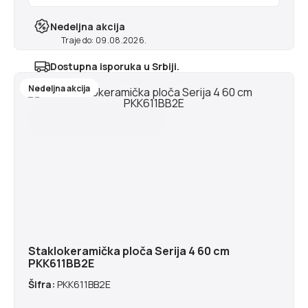
Nedeljna akcija
Traje do: 09.08.2026.
Dostupna isporuka u Srbiji.
Najranije u ponedeljak 10.8.2026
Nedeljna akcija
Staklokeramička ploča Serija 4 60 cm
PKK611BB2E
Šifra:
PKK611BB2E