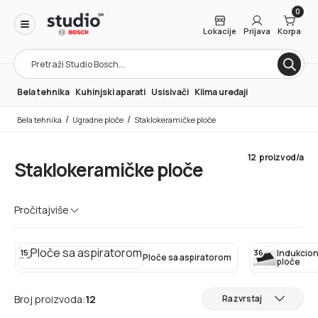
0
Lokacije
Prijava
Korpa
Products
search
Bela tehnika
Kuhinjski aparati
Usisivači
Klima uređaji
/
/
Bela tehnika
Ugradne ploče
Staklokeramičke ploče
12
proizvod/a
Staklokeramičke ploče
Staklokeramičke ploče predstavljaju idealan spoj stakla i
Pročitaj
više
keramike i daju odlične rezultate pri svakodnevnoj pripremi
različitih jela.
15
36
Indukcio
Ploče sa aspiratorom
ploče
Broj proizvoda:
12
Razvrstaj