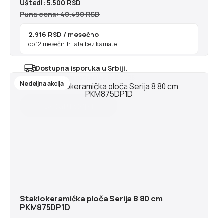
Uštedi:
5.500 RSD
Puna cena: 40.490 RSD
2.916 RSD
/ mesečno
do 12 mesečnih rata bez kamate
Dostupna isporuka u Srbiji.
Najranije u ponedeljak 10.8.2026
Nedeljna akcija
Staklokeramička ploča Serija 8 80 cm
PKM875DP1D