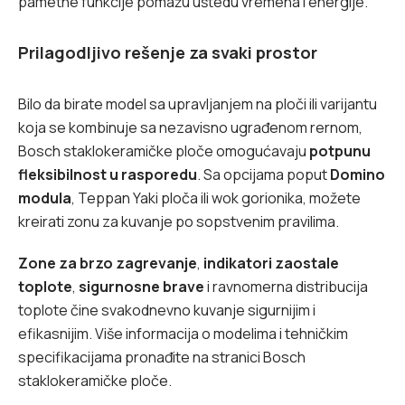
pametne funkcije pomažu uštedu vremena i energije.
Prilagodljivo rešenje za svaki prostor
Bilo da birate model sa upravljanjem na ploči ili varijantu
koja se kombinuje sa nezavisno ugrađenom rernom,
Bosch staklokeramičke ploče omogućavaju
potpunu
fleksibilnost u rasporedu
. Sa opcijama poput
Domino
modula
, Teppan Yaki ploča ili wok gorionika, možete
kreirati zonu za kuvanje po sopstvenim pravilima.
Zone za brzo zagrevanje
,
indikatori zaostale
toplote
,
sigurnosne brave
i ravnomerna distribucija
toplote čine svakodnevno kuvanje sigurnijim i
efikasnijim. Više informacija o modelima i tehničkim
specifikacijama pronađite na stranici
Bosch
staklokeramičke ploče
.