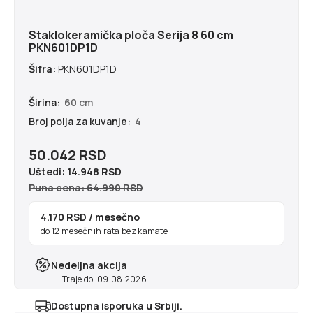
Staklokeramička ploča Serija 8 60 cm
PKN601DP1D
Šifra:
PKN601DP1D
Širina:
60 cm
Broj polja za kuvanje:
4
50.042 RSD
Uštedi:
14.948 RSD
Puna cena: 64.990 RSD
4.170 RSD
/ mesečno
do 12 mesečnih rata bez kamate
Nedeljna akcija
Traje do: 09.08.2026.
Dostupna isporuka u Srbiji.