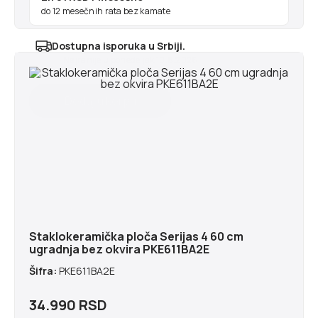
do 12 mesečnih rata bez kamate
Dostupna isporuka u Srbiji.
Najranije u ponedeljak 10.8.2026
Staklokeramička ploča Serijas 4 60 cm
ugradnja bez okvira PKE611BA2E
Šifra:
PKE611BA2E
34.990 RSD