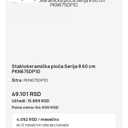
Staklokeramička ploča Serija 8 60 cm
PKN675DP1D
Šifra:
PKN675DP1D
49.101 RSD
Uštedi:
15.889 RSD
Puna cena: 64.990 RSD
4.092 RSD
/ mesečno
do 12 mesečnih rata bez kamate