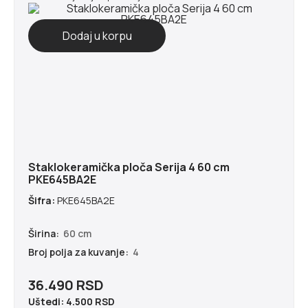
Staklokeramička ploča Serija 4 60 cm
PKE645BA2E
Šifra:
PKE645BA2E
Širina:
60 cm
Broj polja za kuvanje:
4
36.490 RSD
Uštedi:
4.500 RSD