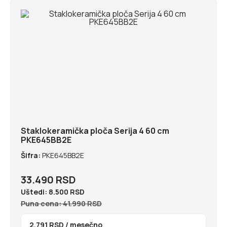
Najranije u ponedeljak 10.8.2026
Staklokeramička ploča Serija 4 60 cm
PKE645BB2E
Šifra:
PKE645BB2E
33.490 RSD
Uštedi:
8.500 RSD
Puna cena: 41.990 RSD
2.791 RSD
/ mesečno