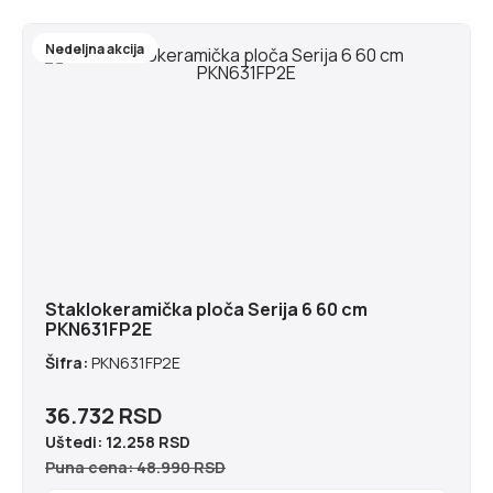
Nedeljna akcija
Staklokeramička ploča Serija 6 60 cm
PKN631FP2E
Šifra:
PKN631FP2E
36.732 RSD
Uštedi:
12.258 RSD
Puna cena: 48.990 RSD