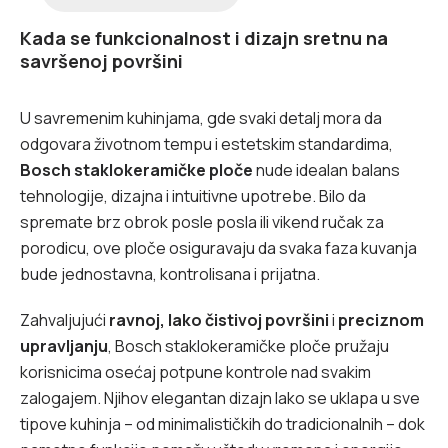
Kada se funkcionalnost i dizajn sretnu na
savršenoj površini
U savremenim kuhinjama, gde svaki detalj mora da
odgovara životnom tempu i estetskim standardima,
Bosch staklokeramičke ploče
nude idealan balans
tehnologije, dizajna i intuitivne upotrebe. Bilo da
spremate brz obrok posle posla ili vikend ručak za
porodicu, ove ploče osiguravaju da svaka faza kuvanja
bude jednostavna, kontrolisana i prijatna.
Zahvaljujući
ravnoj, lako čistivoj površini
i
preciznom
upravljanju
, Bosch staklokeramičke ploče pružaju
korisnicima osećaj potpune kontrole nad svakim
zalogajem. Njihov elegantan dizajn lako se uklapa u sve
tipove kuhinja – od minimalističkih do tradicionalnih – dok