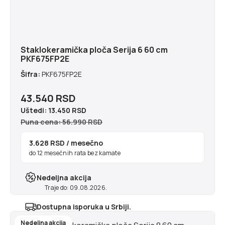
Staklokeramička ploča Serija 6 60 cm
PKF675FP2E
Šifra:
PKF675FP2E
43.540 RSD
Uštedi:
13.450 RSD
Puna cena: 56.990 RSD
3.628 RSD
/ mesečno
do 12 mesečnih rata bez kamate
Nedeljna akcija
Traje do: 09.08.2026.
Dostupna isporuka u Srbiji.
Najranije u ponedeljak 10.8.2026
Nedeljna akcija