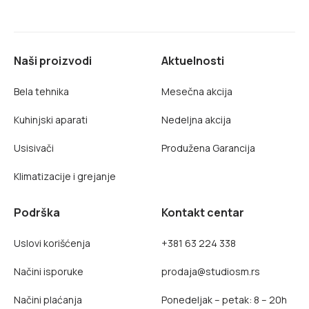
Naši proizvodi
Aktuelnosti
Bela tehnika
Mesečna akcija
Kuhinjski aparati
Nedeljna akcija
Usisivači
Produžena Garancija
Klimatizacije i grejanje
Podrška
Kontakt centar
Uslovi korišćenja
+381 63 224 338
Načini isporuke
prodaja@studiosm.rs
Načini plaćanja
Ponedeljak – petak: 8 – 20h