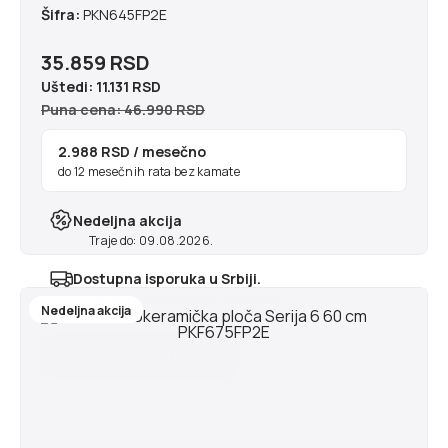
Šifra:
PKN645FP2E
35.859 RSD
Uštedi:
11.131 RSD
Puna cena: 46.990 RSD
2.988 RSD
/ mesečno
do 12 mesečnih rata bez kamate
Nedeljna akcija
Traje do: 09.08.2026.
Dostupna isporuka u Srbiji.
Najranije u ponedeljak 10.8.2026
Nedeljna akcija