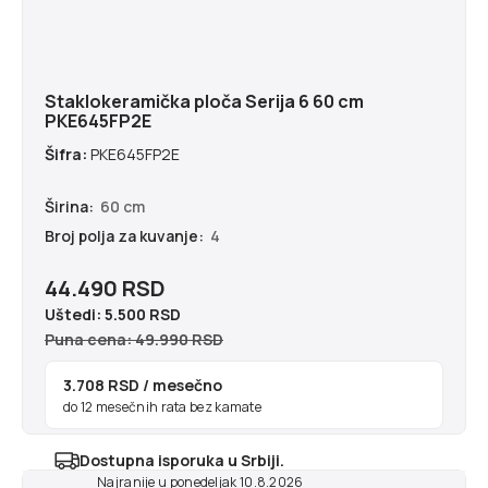
Staklokeramička ploča Serija 6 60 cm
PKE645FP2E
Šifra:
PKE645FP2E
Širina:
60 cm
Broj polja za kuvanje:
4
44.490 RSD
Uštedi:
5.500 RSD
Puna cena: 49.990 RSD
3.708 RSD
/ mesečno
do 12 mesečnih rata bez kamate
Dostupna isporuka u Srbiji.
Najranije u ponedeljak 10.8.2026