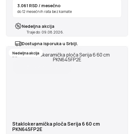
3.061 RSD
/ mesečno
do 12 mesečnih rata bez kamate
Nedeljna akcija
Traje do: 09.08.2026.
Dostupna isporuka u Srbiji.
Najranije u ponedeljak 10.8.2026
Nedeljna akcija
Staklokeramička ploča Serija 6 60 cm
PKN645FP2E