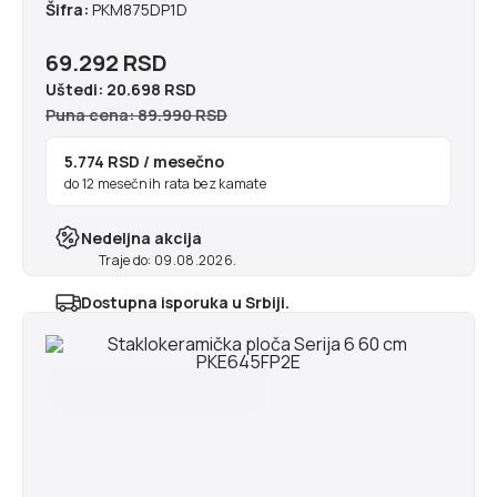
Šifra:
PKM875DP1D
69.292 RSD
Uštedi:
20.698 RSD
Puna cena: 89.990 RSD
5.774 RSD
/ mesečno
do 12 mesečnih rata bez kamate
Nedeljna akcija
Traje do: 09.08.2026.
Dostupna isporuka u Srbiji.
Najranije u ponedeljak 10.8.2026